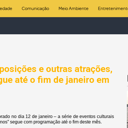
iedade
Comunicação
Meio Ambiente
Entreteniment
posições e outras atrações,
ue até o fim de janeiro em
do no dia 12 de janeiro – a série de eventos culturais
nos” segue com programação até o fim deste mês.