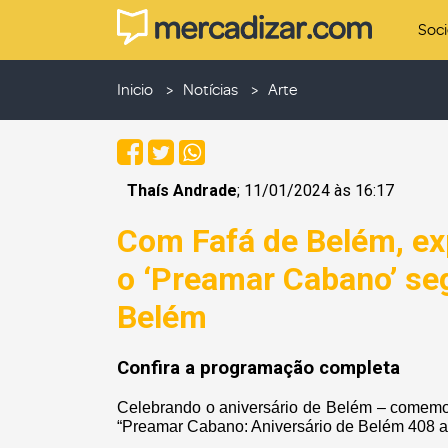
Soc
Inicio
Notícias
Arte
Thaís Andrade
; 11/01/2024 às 16:17
Com Fafá de Belém, ex
o ‘Preamar Cabano’ seg
Belém
Confira a programação completa
Celebrando o aniversário de Belém – comemora
“Preamar Cabano: Aniversário de Belém 408 a