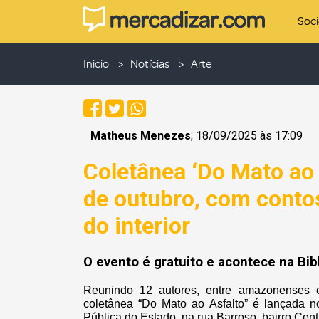
Soc
Inicio
Notícias
Arte
Matheus Menezes
; 18/09/2025 às 17:09
Coletânea ‘Do Mato ao 
de outubro, com conto
do interior
O evento é gratuito e acontece na Bibl
Reunindo 12 autores, entre amazonenses 
coletânea “Do Mato ao Asfalto” é lançada n
Pública do Estado, na rua Barroso, bairro Centr