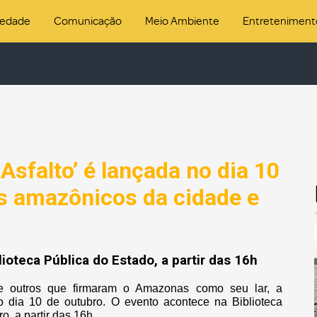
iedade
Comunicação
Meio Ambiente
Entreteniment
Asfalto’ é lançada no dia 10
s amazônicos da cidade e
ioteca Pública do Estado, a partir das 16h
e outros que firmaram o Amazonas como seu lar, a
o dia 10 de outubro. O evento acontece na Biblioteca
o, a partir das 16h.