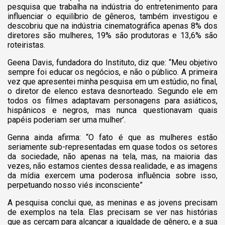
pesquisa que trabalha na indústria do entretenimento para
influenciar o equilíbrio de gêneros, também investigou e
descobriu que na indústria cinematográfica apenas 8% dos
diretores são mulheres, 19% são produtoras e 13,6% são
roteiristas.
Geena Davis, fundadora do Instituto, diz que: “Meu objetivo
sempre foi educar os negócios, e não o público. A primeira
vez que apresentei minha pesquisa em um estúdio, no final,
o diretor de elenco estava desnorteado. Segundo ele em
todos os filmes adaptavam personagens para asiáticos,
hispânicos e negros, mas nunca questionavam quais
papéis poderiam ser uma mulher’.
Genna ainda afirma: “O fato é que as mulheres estão
seriamente sub-representadas em quase todos os setores
da sociedade, não apenas na tela, mas, na maioria das
vezes, não estamos cientes dessa realidade, e as imagens
da mídia exercem uma poderosa influência sobre isso,
perpetuando nosso viés inconsciente”
A pesquisa conclui que, as meninas e as jovens precisam
de exemplos na tela. Elas precisam se ver nas histórias
que as cercam para alcançar a igualdade de gênero, e a sua