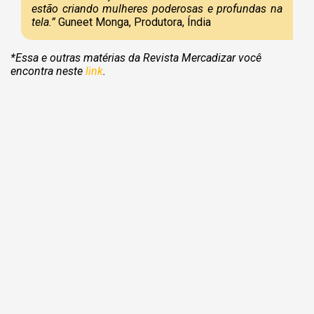
estão criando mulheres poderosas e profundas na
tela.”
Guneet Monga, Produtora, Índia
*Essa e outras matérias da Revista Mercadizar você
encontra neste
link
.