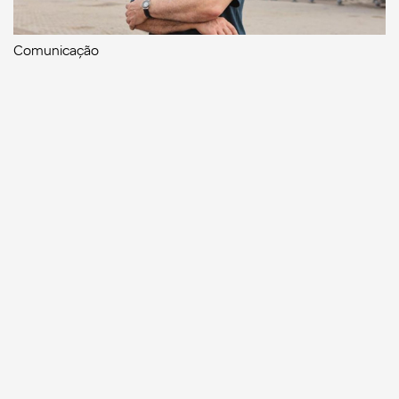
Comunicação
Escritor manauara Milton Hatoum é o convidado do
‘Roda Viva’, na segunda (8)
Comunicação
Dia Mundial da Propaganda: VR Assessoria e o
diferencial da comunicação amazonense