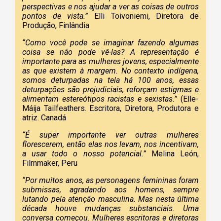
perspectivas e nos ajudar a ver as coisas de outros
pontos de vista.”
Elli Toivoniemi, Diretora de
Produção, Finlândia
“Como você pode se imaginar fazendo algumas
coisa se não pode vê-las? A representação é
importante para as mulheres jovens, especialmente
as que existem à margem. No contexto indígena,
somos deturpadas na tela há 100 anos, essas
deturpações são prejudiciais, reforçam estigmas e
alimentam estereótipos racistas e sexistas.”
(Elle-
Máija Tailfeathers. Escritora, Diretora, Produtora e
atriz. Canadá
“É super importante ver outras mulheres
florescerem, então elas nos levam, nos incentivam,
a usar todo o nosso potencial.”
Melina León,
Filmmaker, Peru
“Por muitos anos, as personagens femininas foram
submissas, agradando aos homens, sempre
lutando pela atenção masculina. Mas nesta última
década houve mudanças substanciais. Uma
conversa começou. Mulheres escritoras e diretoras