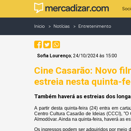
Soc
Inicio
Notícias
Entretenimento
Sofia Lourenço
; 24/10/2024 às 15:00
Cine Casarão: Novo fi
estreia nesta quinta-fe
Também haverá as estreias dos longas
A partir desta quinta-feira (24) entra em ca
Centro Cultura Casarão de Ideias (CCCI), ”O
Almodóvar. Ainda na quinta-feira, haverá as es
Os ingressos podem ser adquiridos por meio 