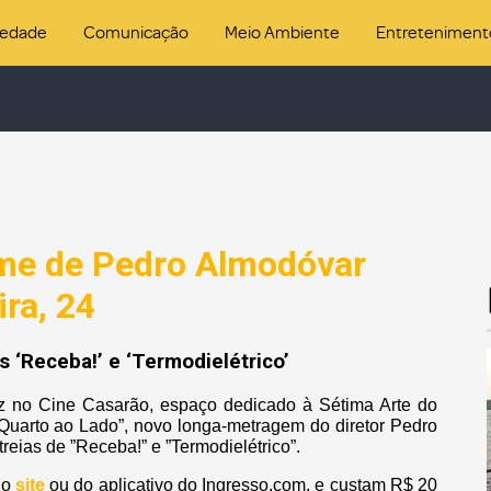
iedade
Comunicação
Meio Ambiente
Entreteniment
lme de Pedro Almodóvar
ira, 24
 ‘Receba!’ e ‘Termodielétrico’
rtaz no Cine Casarão, espaço dedicado à Sétima Arte do
 Quarto ao Lado”, novo longa-metragem do diretor Pedro
treias de ”Receba!” e ”Termodielétrico”.
do
site
ou do aplicativo do Ingresso.com, e custam R$ 20