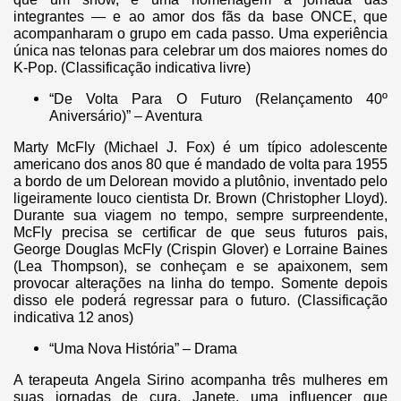
integrantes — e ao amor dos fãs da base ONCE, que
acompanharam o grupo em cada passo. Uma experiência
única nas telonas para celebrar um dos maiores nomes do
K-Pop. (Classificação indicativa livre)
“De Volta Para O Futuro (Relançamento 40º
Aniversário)” – Aventura
Marty McFly (Michael J. Fox) é um típico adolescente
americano dos anos 80 que é mandado de volta para 1955
a bordo de um Delorean movido a plutônio, inventado pelo
ligeiramente louco cientista Dr. Brown (Christopher Lloyd).
Durante sua viagem no tempo, sempre surpreendente,
McFly precisa se certificar de que seus futuros pais,
George Douglas McFly (Crispin Glover) e Lorraine Baines
(Lea Thompson), se conheçam e se apaixonem, sem
provocar alterações na linha do tempo. Somente depois
disso ele poderá regressar para o futuro. (Classificação
indicativa 12 anos)
“Uma Nova História” – Drama
A terapeuta Angela Sirino acompanha três mulheres em
suas jornadas de cura. Janete, uma influencer que