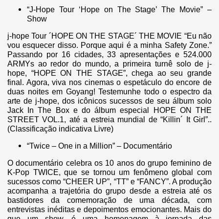
“J-Hope Tour ‘Hope on The Stage’ The Movie” –
Show
j-hope Tour ´HOPE ON THE STAGE´ THE MOVIE “Eu não
vou esquecer disso. Porque aqui é a minha Safety Zone.”
Passando por 16 cidades, 33 apresentações e 524.000
ARMYs ao redor do mundo, a primeira turnê solo de j-
hope, “HOPE ON THE STAGE”, chega ao seu grande
final. Agora, viva nos cinemas o espetáculo do encore de
duas noites em Goyang! Testemunhe todo o espectro da
arte de j-hope, dos icônicos sucessos de seu álbum solo
Jack In The Box e do álbum especial HOPE ON THE
STREET VOL.1, até a estreia mundial de “Killin´ It Girl”..
(Classificação indicativa Livre)
“Twice – One in a Million” – Documentário
O documentário celebra os 10 anos do grupo feminino de
K-Pop TWICE, que se tornou um fenômeno global com
sucessos como “CHEER UP”, “TT” e “FANCY”. A produção
acompanha a trajetória do grupo desde a estreia até os
bastidores da comemoração de uma década, com
entrevistas inéditas e depoimentos emocionantes. Mais do
que um show, é uma homenagem à jornada das