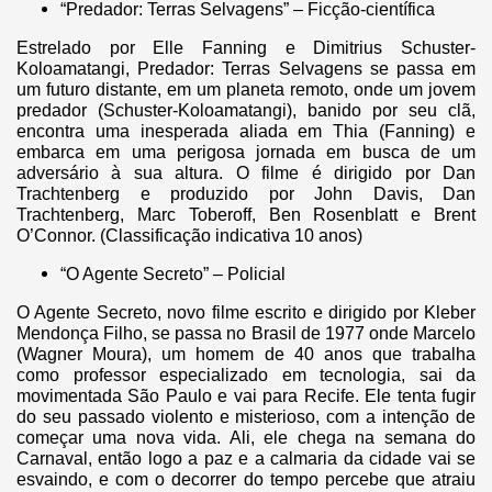
“Predador: Terras Selvagens” – Ficção-científica
Estrelado por Elle Fanning e Dimitrius Schuster-
Koloamatangi, Predador: Terras Selvagens se passa em
um futuro distante, em um planeta remoto, onde um jovem
predador (Schuster-Koloamatangi), banido por seu clã,
encontra uma inesperada aliada em Thia (Fanning) e
embarca em uma perigosa jornada em busca de um
adversário à sua altura. O filme é dirigido por Dan
Trachtenberg e produzido por John Davis, Dan
Trachtenberg, Marc Toberoff, Ben Rosenblatt e Brent
O’Connor. (Classificação indicativa 10 anos)
“O Agente Secreto” – Policial
O Agente Secreto, novo filme escrito e dirigido por Kleber
Mendonça Filho, se passa no Brasil de 1977 onde Marcelo
(Wagner Moura), um homem de 40 anos que trabalha
como professor especializado em tecnologia, sai da
movimentada São Paulo e vai para Recife. Ele tenta fugir
do seu passado violento e misterioso, com a intenção de
começar uma nova vida. Ali, ele chega na semana do
Carnaval, então logo a paz e a calmaria da cidade vai se
esvaindo, e com o decorrer do tempo percebe que atraiu