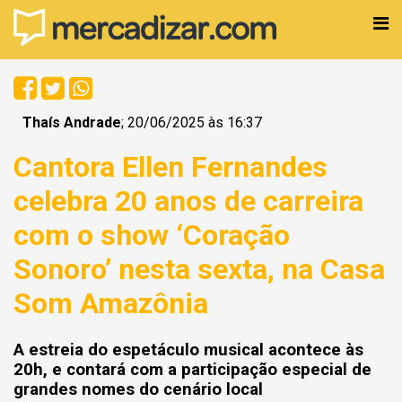
Thaís Andrade
; 20/06/2025 às 16:37
Cantora Ellen Fernandes
celebra 20 anos de carreira
com o show ‘Coração
Sonoro’ nesta sexta, na Casa
Som Amazônia
A estreia do espetáculo musical acontece às
20h, e contará com a participação especial de
grandes nomes do cenário local