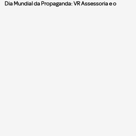
Dia Mundial da Propaganda: VR Assessoria e o
diferencial da comunicação amazonense
Comunicação
Agências de propaganda precisam começar a se
preparar para a Reforma Tributária, alerta o
Sinapro/Fenapro