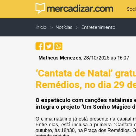
Soc
Inicio
Notícias
Entretenimento
Matheus Menezes
; 28/10/2025 às 16:07
‘Cantata de Natal’ gra
Remédios, no dia 29 d
O espetáculo com canções natalinas e
integra o projeto ‘Um Sonho Mágico d
O clima natalino já está presente na capital
Entre elas, está inclusa a primeira “Cantat
outubro, às 18h30, na Praça dos Remédios. O