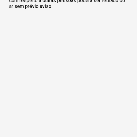
com respeito a outras pessoas poderá ser retirado do
ar sem prévio aviso.