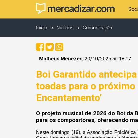
Soc
Inicio
Notícias
Comunicação
Matheus Menezes
; 20/10/2025 às 18:17
Boi Garantido antecipa
toadas para o próximo 
Encantamento’
O projeto musical de 2026 do Boi da B
para os compositores, oferecendo ma
Neste domingo (19), a Associação Folclórica