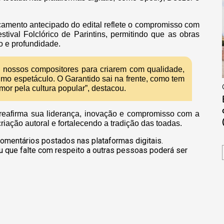
çamento antecipado do edital reflete o compromisso com
tival Folclórico de Parintins, permitindo que as obras
 e profundidade.
 nossos compositores para criarem com qualidade,
imo espetáculo. O Garantido sai na frente, como tem
or pela cultura popular”, destacou.
 reafirma sua liderança, inovação e compromisso com a
criação autoral e fortalecendo a tradição das toadas.
omentários postados nas plataformas digitais.
u que falte com respeito a outras pessoas poderá ser