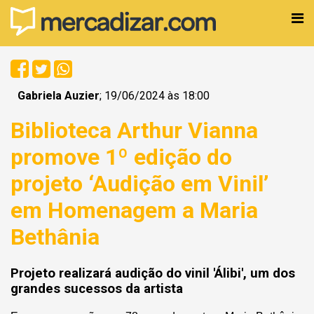
Gabriela Auzier
; 19/06/2024 às 18:00
Biblioteca Arthur Vianna
promove 1º edição do
projeto ‘Audição em Vinil’
em Homenagem a Maria
Bethânia
Projeto realizará audição do vinil 'Álibi', um dos
grandes sucessos da artista