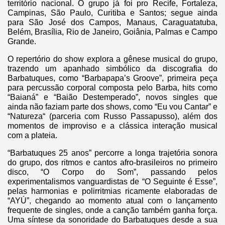
território nacional. O grupo já foi pro Recife, Fortaleza,
Campinas, São Paulo, Curitiba e Santos; segue ainda
para São José dos Campos, Manaus, Caraguatatuba,
Belém, Brasília, Rio de Janeiro, Goiânia, Palmas e Campo
Grande.
O repertório do show explora a gênese musical do grupo,
trazendo um apanhado simbólico da discografia do
Barbatuques, como “Barbapapa’s Groove”, primeira peça
para percussão corporal composta pelo Barba, hits como
“Baianá” e “Baião Destemperado”, novos singles que
ainda não faziam parte dos shows, como “Eu vou Cantar” e
“Natureza“ (parceria com Russo Passapusso), além dos
momentos de improviso e a clássica interação musical
com a plateia.
“Barbatuques 25 anos” percorre a longa trajetória sonora
do grupo, dos ritmos e cantos afro-brasileiros no primeiro
disco, “O Corpo do Som”, passando pelos
experimentalismos vanguardistas de “O Seguinte é Esse”,
pelas harmonias e polirritmias ricamente elaboradas de
“AYÚ”, chegando ao momento atual com o lançamento
frequente de singles, onde a canção também ganha força.
Uma síntese da sonoridade do Barbatuques desde a sua