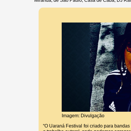
Miranda, de São Paulo, Casa de Caba, DJ Rafa
Imagem: Divulgação
“O Uaraná Festival foi criado para banda