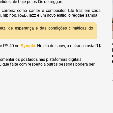
rtidos até hoje pelos fãs de reggae.
carreira como cantor e compositor. Ele traz em cada
l, hip hop, R&B, jazz e um novo estilo, o reggae samba.
az, de esperança e das condições climáticas do
or R$ 40 no
Sympla
. No dia do show, a entrada custa R$
omentários postados nas plataformas digitais.
u que falte com respeito a outras pessoas poderá ser