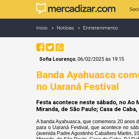
Soc
Inicio
Notícias
Entretenimento
Sofia Lourenço
; 06/02/2025 às 19:15
Banda Ayahuasca come
no Uaraná Festival
Festa acontece neste sábado, no Ao 
Miranda, de São Paulo; Casa de Caba, 
A banda Ayahuasca, que comemora 20 anos de 
para o Uaraná Festival, que acontece no sába
(avenida Padre Agostinho Caballero Martin, 10