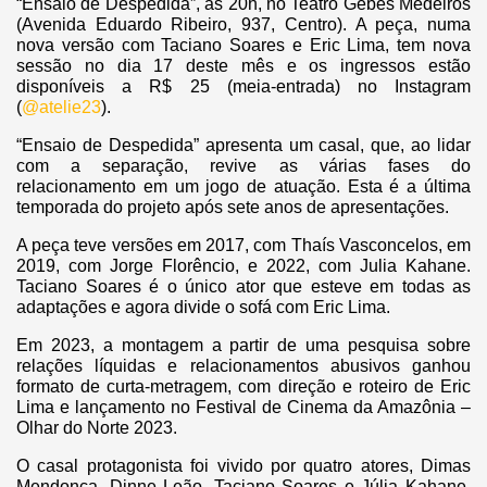
“Ensaio de Despedida”, às 20h, no Teatro Gebes Medeiros
(Avenida Eduardo Ribeiro, 937, Centro). A peça, numa
nova versão com Taciano Soares e Eric Lima, tem nova
sessão no dia 17 deste mês e os ingressos estão
disponíveis a R$ 25 (meia-entrada) no Instagram
(
@atelie23
).
“Ensaio de Despedida” apresenta um casal, que, ao lidar
com a separação, revive as várias fases do
relacionamento em um jogo de atuação. Esta é a última
temporada do projeto após sete anos de apresentações.
A peça teve versões em 2017, com Thaís Vasconcelos, em
2019, com Jorge Florêncio, e 2022, com Julia Kahane.
Taciano Soares é o único ator que esteve em todas as
adaptações e agora divide o sofá com Eric Lima.
Em 2023, a montagem a partir de uma pesquisa sobre
relações líquidas e relacionamentos abusivos ganhou
formato de curta-metragem, com direção e roteiro de Eric
Lima e lançamento no Festival de Cinema da Amazônia –
Olhar do Norte 2023.
O casal protagonista foi vivido por quatro atores, Dimas
Mendonça, Dinne Leão, Taciano Soares e Júlia Kahane,