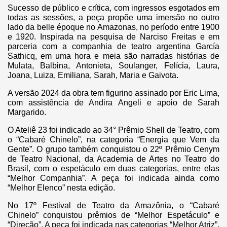
Sucesso de público e crítica, com ingressos esgotados em
todas as sessões, a peça propõe uma imersão no outro
lado da belle époque no Amazonas, no período entre 1900
e 1920. Inspirada na pesquisa de Narciso Freitas e em
parceria com a companhia de teatro argentina García
Sathicq, em uma hora e meia são narradas histórias de
Mulata, Balbina, Antonieta, Soulanger, Felícia, Laura,
Joana, Luiza, Emiliana, Sarah, Maria e Gaivota.
A versão 2024 da obra tem figurino assinado por Eric Lima,
com assistência de Andira Angeli e apoio de Sarah
Margarido.
O Ateliê 23 foi indicado ao 34° Prêmio Shell de Teatro, com
o “Cabaré Chinelo”, na categoria “Energia que Vem da
Gente”. O grupo também conquistou o 22º Prêmio Cenym
de Teatro Nacional, da Academia de Artes no Teatro do
Brasil, com o espetáculo em duas categorias, entre elas
“Melhor Companhia”. A peça foi indicada ainda como
“Melhor Elenco” nesta edição.
No 17º Festival de Teatro da Amazônia, o “Cabaré
Chinelo” conquistou prêmios de “Melhor Espetáculo” e
“Direção”. A peça foi indicada nas categorias “Melhor Atriz”,