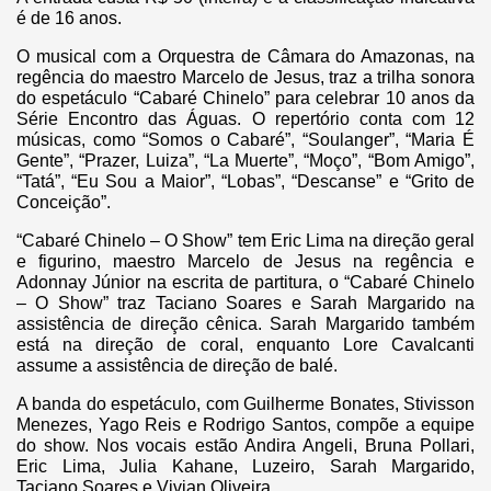
é de 16 anos.
O musical com a Orquestra de Câmara do Amazonas, na
regência do maestro Marcelo de Jesus, traz a trilha sonora
do espetáculo “Cabaré Chinelo” para celebrar 10 anos da
Série Encontro das Águas. O repertório conta com 12
músicas, como “Somos o Cabaré”, “Soulanger”, “Maria É
Gente”, “Prazer, Luiza”, “La Muerte”, “Moço”, “Bom Amigo”,
“Tatá”, “Eu Sou a Maior”, “Lobas”, “Descanse” e “Grito de
Conceição”.
“Cabaré Chinelo – O Show” tem Eric Lima na direção geral
e figurino, maestro Marcelo de Jesus na regência e
Adonnay Júnior na escrita de partitura, o “Cabaré Chinelo
– O Show” traz Taciano Soares e Sarah Margarido na
assistência de direção cênica. Sarah Margarido também
está na direção de coral, enquanto Lore Cavalcanti
assume a assistência de direção de balé.
A banda do espetáculo, com Guilherme Bonates, Stivisson
Menezes, Yago Reis e Rodrigo Santos, compõe a equipe
do show. Nos vocais estão Andira Angeli, Bruna Pollari,
Eric Lima, Julia Kahane, Luzeiro, Sarah Margarido,
Taciano Soares e Vivian Oliveira.