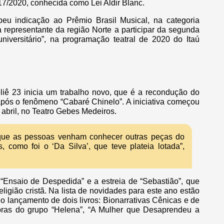
17/2020, conhecida como Lei Aldir Blanc.
beu indicação ao Prêmio Brasil Musical, na categoria
a representante da região Norte a participar da segunda
niversitário”, na programação teatral de 2020 do Itaú
liê 23 inicia um trabalho novo, que é a recondução do
após o fenômeno “Cabaré Chinelo”. A iniciativa começou
 abril, no Teatro Gebes Medeiros.
 que as pessoas venham conhecer outras peças do
s, como foi o ‘Da Silva’, que teve plateia lotada”,
Ensaio de Despedida” e a estreia de “Sebastião”, que
igião cristã. Na lista de novidades para este ano estão
o lançamento de dois livros: Bionarrativas Cênicas e de
bras do grupo “Helena”, “A Mulher que Desaprendeu a