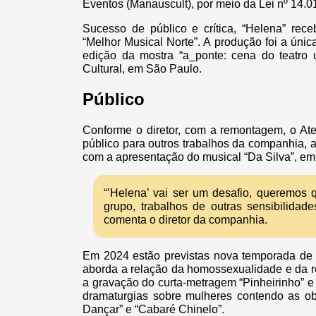
Eventos (Manauscult), por meio da Lei nº 14.0
Sucesso de público e crítica, “Helena” rece
“Melhor Musical Norte”. A produção foi a únic
edição da mostra “a_ponte: cena do teatro u
Cultural, em São Paulo.
Público
Conforme o diretor, com a remontagem, o Ate
público para outros trabalhos da companhia, 
com a apresentação do musical “Da Silva”, em
“’Helena’ vai ser um desafio, queremos
grupo, trabalhos de outras sensibilidade
comenta o diretor da companhia.
Em 2024 estão previstas nova temporada de “
aborda a relação da homossexualidade e da rel
a gravação do curta-metragem “Pinheirinho” e 
dramaturgias sobre mulheres contendo as o
Dançar” e “Cabaré Chinelo”.