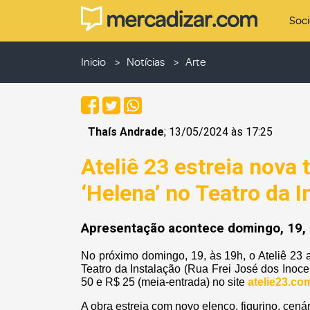
Soc
Inicio
Notícias
Arte
Thaís Andrade
; 13/05/2024 às 17:25
Ateliê 23 estreia nova
‘Helena’ no Teatro da I
Apresentação acontece domingo, 19, à
No próximo domingo, 19, às 19h, o Ateliê 23
Teatro da Instalação (Rua Frei José dos Inoce
50 e R$ 25 (meia-entrada) no site
atelie23.co
A obra estreia com novo elenco, figurino, cenár