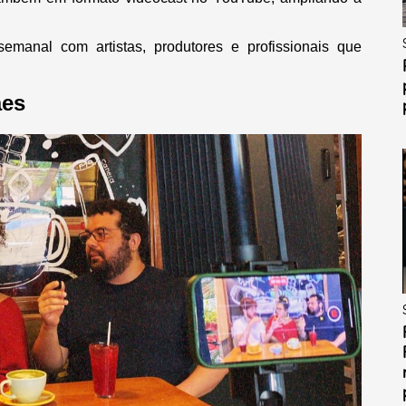
emanal com artistas, produtores e profissionais que
ães