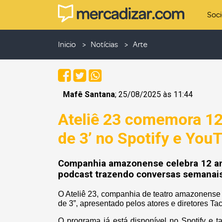
Soc
Inicio
Notícias
Arte
Mafê Santana
; 25/08/2025 às 11:44
Ateliê 23 comemora 12
de 3’ no Spotify e You
Companhia amazonense celebra 12 ano
podcast trazendo conversas semanais 
O Ateliê 23, companhia de teatro amazonense
de 3”, apresentado pelos atores e diretores Ta
O programa já está disponível no Spotify e