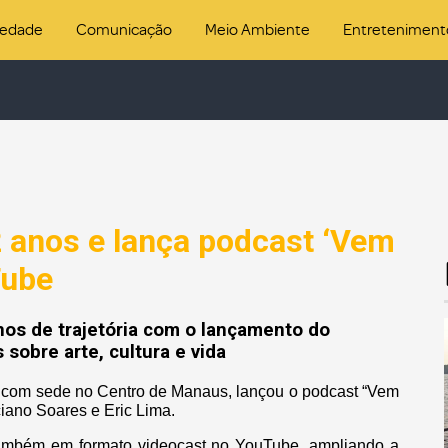
iedade
Comunicação
Meio Ambiente
Entreteniment
 anos e lança podcast ‘Vem
Tube
s de trajetória com o lançamento do
sobre arte, cultura e vida
 com sede no Centro de Manaus, lançou o podcast “Vem
ciano Soares e Eric Lima.
 também em formato videocast no YouTube, ampliando a