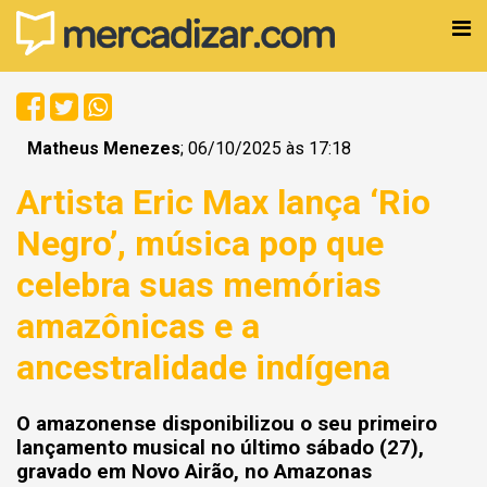
Matheus Menezes
; 06/10/2025 às 17:18
Artista Eric Max lança ‘Rio
Negro’, música pop que
celebra suas memórias
amazônicas e a
ancestralidade indígena
O amazonense disponibilizou o seu primeiro
lançamento musical no último sábado (27),
gravado em Novo Airão, no Amazonas