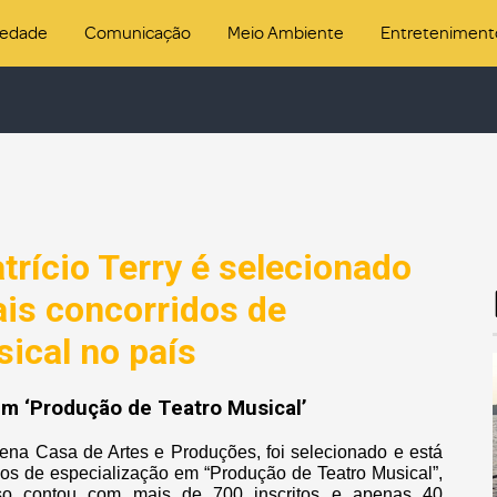
iedade
Comunicação
Meio Ambiente
Entreteniment
rício Terry é selecionado
is concorridos de
ical no país
 em ‘Produção de Teatro Musical’
Cena Casa de Artes e Produções, foi selecionado e está
dos de especialização em “Produção de Teatro Musical”,
so contou com mais de 700 inscritos e apenas 40