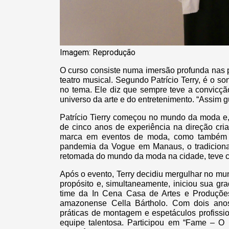
Imagem: Reprodução
O curso consiste numa imersão profunda nas 
teatro musical. Segundo Patrício Terry, é o 
no tema. Ele diz que sempre teve a convicçã
universo da arte e do entretenimento. “Assim gu
Patrício Tierry começou no mundo da moda e,
de cinco anos de experiência na direção cri
marca em eventos de moda, como também se
pandemia da Vogue em Manaus, o tradiciona
retomada do mundo da moda na cidade, teve 
Após o evento, Terry decidiu mergulhar no mu
propósito e, simultaneamente, iniciou sua gr
time da In Cena Casa de Artes e Produções,
amazonense Cella Bártholo. Com dois anos
práticas de montagem e espetáculos profissi
equipe talentosa. Participou em “Fame – O 