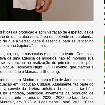
práticas da produção e administração de espetáculos de
sonho de quem atua nesta área ou pretende se aprofundar
o de que a versatilidade é essencial para se vencer no
io minha trajetória”, afirma.
 agora, segue nas coxias e palcos do teatro. Com mais
ativa de uma agência de modelos, não só imprimiu sua
 evidenciou na realização do primeiro desfile pós-
l Vogue Fashion’s Night Out. O evento, que marcou a
como cenário o Manauara Shopping.
ndo do teatro. Mudou-se para o Rio de Janeiro com esse
aduação em Produção Cultural. Atualmente, faz parte do
 a convite da diretora artística da escola, a também
 na empresa, participou ativamente da produção de
onais durante os anos de 2023 e 2022, ao lado de uma
Musical”, em 2023, e “Legalmente Loira”, 2022. “Essa