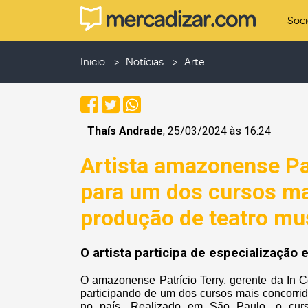
Soc
Inicio
Notícias
Arte
Thaís Andrade
; 25/03/2024 às 16:24
Artista amazonense Pat
para um dos cursos ma
produção de teatro mus
O artista participa de especialização
O amazonense Patrício Terry, gerente da In 
participando de um dos cursos mais concorri
no país. Realizado em São Paulo, o cur