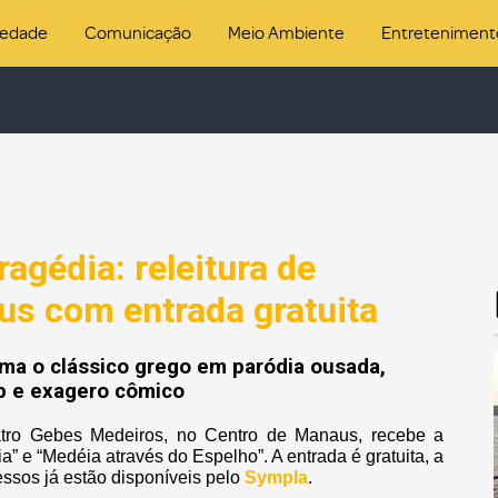
iedade
Comunicação
Meio Ambiente
Entreteniment
ragédia: releitura de
us com entrada gratuita
ma o clássico grego em paródia ousada,
op e exagero cômico
atro Gebes Medeiros, no Centro de Manaus, recebe a
e “Medéia através do Espelho”. A entrada é gratuita, a
ressos já estão disponíveis pelo
Sympla
.