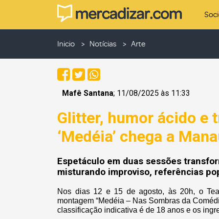
Soc
Inicio
Notícias
Arte
Mafê Santana
; 11/08/2025 às 11:33
Glitter, humor ácido e t
‘Medéia’ chega a Mana
Espetáculo em duas sessões transfor
misturando improviso, referências p
Nos dias 12 e 15 de agosto, às 20h, o Te
montagem “Medéia – Nas Sombras da Comédia” 
classificação indicativa é de 18 anos e os ing