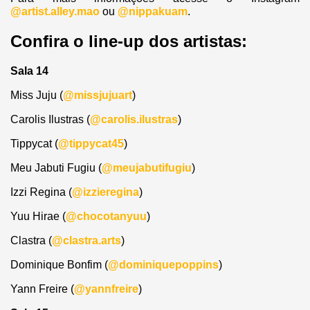
@artist.alley.mao
ou
@nippakuam
.
Confira o line-up dos artistas:
Sala 14
Miss Juju (
@missjujuart
)
Carolis Ilustras (
@carolis.ilustras
)
Tippycat (
@tippycat45
)
Meu Jabuti Fugiu (
@meujabutifugiu
)
Izzi Regina (
@izzieregina
)
Yuu Hirae (
@chocotanyuu
)
Clastra (
@clastra.arts
)
Dominique Bonfim (
@dominiquepoppins
)
Yann Freire (
@yannfreire
)