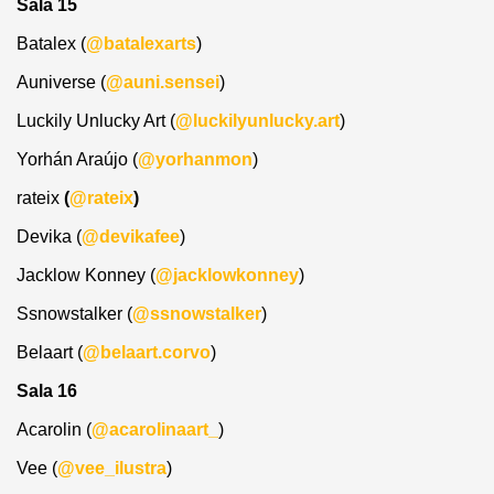
Sala 15
Batalex (
@batalexarts
)
Auniverse (
@auni.sensei
)
Luckily Unlucky Art (
@luckilyunlucky.art
)
Yorhán Araújo (
@yorhanmon
)
rateix
(
@rateix
)
Devika (
@devikafee
)
Jacklow Konney (
@jacklowkonney
)
Ssnowstalker (
@ssnowstalker
)
Belaart (
@belaart.corvo
)
Sala 16
Acarolin (
@acarolinaart_
)
Vee (
@vee_ilustra
)