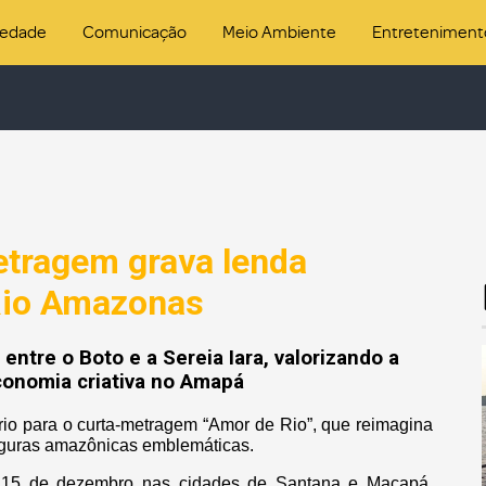
iedade
Comunicação
Meio Ambiente
Entreteniment
etragem grava lenda
Rio Amazonas
ntre o Boto e a Sereia Iara, valorizando a
conomia criativa no Amapá
io para o curta-metragem “Amor de Rio”, que reimagina
 figuras amazônicas emblemáticas.
e 15 de dezembro nas cidades de Santana e Macapá,