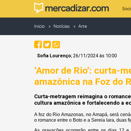
Soc
Inicio
Notícias
Arte
Sofia Lourenço
; 26/11/2024 às 10:00
‘Amor de Rio’: curta-m
amazônica na Foz do 
Curta-metragem reimagina o romance e
cultura amazônica e fortalecendo a e
A foz do Rio Amazonas, no Amapá, será cenár
o romance entre o Boto e a Sereia Iara, duas
As gravações ocorrerão entre os dias 12 