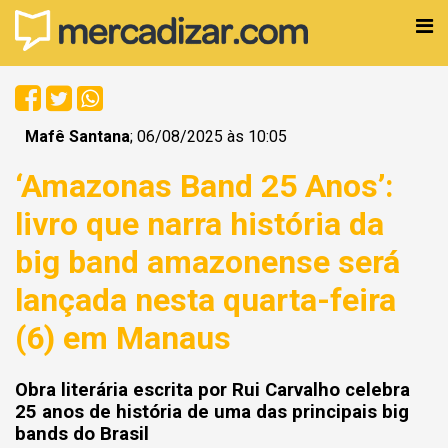
Mafê Santana
; 06/08/2025 às 10:05
‘Amazonas Band 25 Anos’:
livro que narra história da
big band amazonense será
lançada nesta quarta-feira
(6) em Manaus
Obra literária escrita por Rui Carvalho celebra
25 anos de história de uma das principais big
bands do Brasil