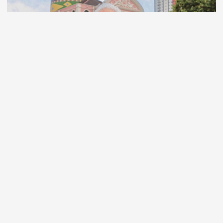
Comunicação
Escritor manauara Milton Hatoum é o convidado do
‘Roda Viva’, na segunda (8)