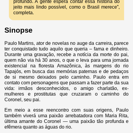
profundo. A gente espera contar essa história do
jeito mais lindo possível, como o Brasil merece”,
completa.
Sinopse
Paulo Martins, ator de novelas no auge da carreira, parece
ter conquistado tudo aquilo que queria – fama e dinheiro.
Durante uma gravação, recebe a notícia da morte do pai,
quem não via há 30 anos, o que o leva para uma jornada
existencial na floresta Amazônica, às margens do rio
Tapajós, em busca das memórias paternas e de pedaços
de si mesmo deixados pelo caminho. Paulo entra em
contato com personagens que passam a fazer parte da sua
vida: irmãos desconhecidos, o amigo charlatão, ex-
mulheres e prostitutas que cruzaram o caminho do
Coronel, seu pai.
Em meio a esse reencontro com suas origens, Paulo
também viverá uma paixão arrebatadora com Maria Rita,
última amante do Coronel — uma paixão tão profunda e
efêmera quanto as águas do rio.