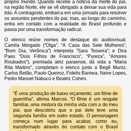
próprio mundo. Quando recebe a notícia da morte do pai,
na região Norte, ele se vê obrigado a deixar sua vida para
trás. A contragosto, embarca em uma jornada para resolver
os assuntos pendentes do pai, mas, ao longo do caminho,
entra em contato com a realidade do Brasil profundo e
passa por uma transformação radical.
O elenco reúne nomes de destaque do audiovisual.
Camila Morgado (“Olga”, “A Casa das Sete Mulheres”,
“Bom Dia, Verônica”) interpreta “Sara Teixeira”; e Dira
Paes “Dois Filhos de Francisco”, “Pureza”, “Amores
Roubados”), premiada atriz paraense, dá vida a “Maria
Rita Martins”, completam o elenco junto a Begê Muniz,
Carlos Betão, Paulo Queiroz, Fidelis Baniwa, Neire Lopes,
Pedro Manoel Nabuco e Beatriz Cohen.
“É uma produção de baixo orçamento, um filme de
guerrilha”, afirma Marcos. “O filme é um resgate
familiar, uma mistura da minha vida com a do meu
pai, que descobriu que o pai dele teve uma
segunda família em outro estado. O personagem
começa num lugar para acabar, como eu,
transformado através do contato com o Brasil