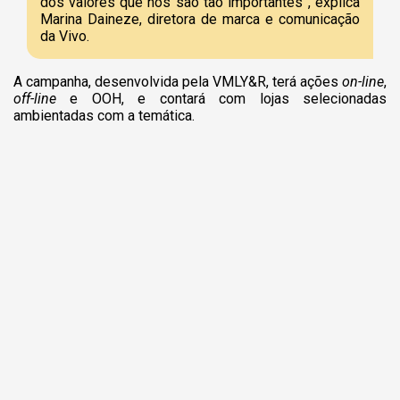
dos valores que nos são tão importantes”, explica
Marina Daineze, diretora de marca e comunicação
da Vivo.
A campanha, desenvolvida pela VMLY&R, terá ações
on-line
,
off-line
e OOH, e contará com lojas selecionadas
ambientadas com a temática.