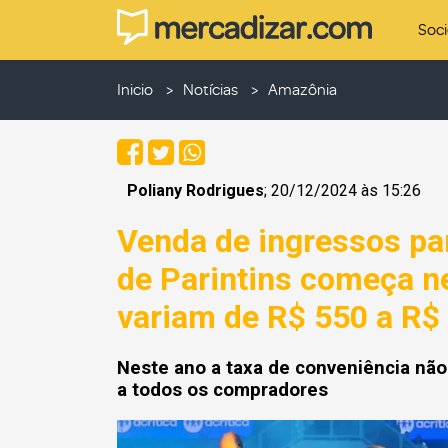
Soc
Inicio
Notícias
Amazônia
Poliany Rodrigues
; 20/12/2024 às 15:26
Venda de ingressos par
de Parintins começa ne
variam de R$ 550 a R$
Neste ano a taxa de conveniência não
a todos os compradores