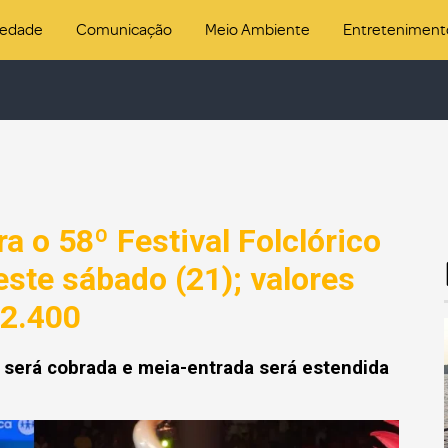
iedade
Comunicação
Meio Ambiente
Entreteniment
a o 58º Festival Folclórico
ste sábado (21); valores
 2.400
 será cobrada e meia-entrada será estendida