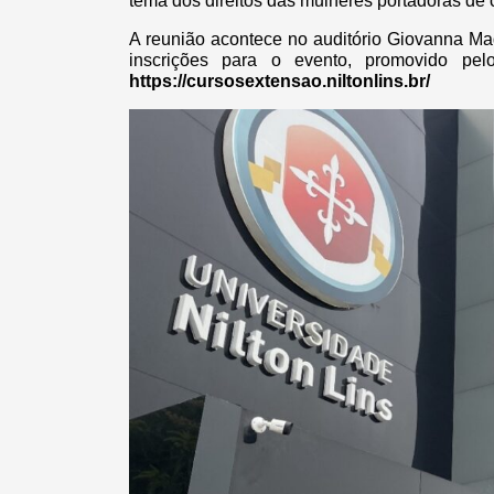
tema dos direitos das mulheres portadoras de
A reunião acontece no auditório Giovanna Mad
inscrições para o evento, promovido pel
https://cursosextensao.niltonlins.br/