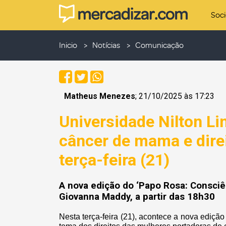
Soc
Inicio
Notícias
Comunicação
Matheus Menezes
; 21/10/2025 às 17:23
Universidade Nilton Li
câncer de mama e dire
terça-feira (21)
A nova edição do ‘Papo Rosa: Consciê
Giovanna Maddy, a partir das 18h30
Nesta terça-feira (21), acontece a nova edi