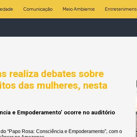
iedade
Comunicação
Meio Ambiente
Entreteniment
ns realiza debates sobre
itos das mulheres, nesta
ncia e Empoderamento’ ocorre no auditório
ção do “Papo Rosa: Consciência e Empoderamento”, com o