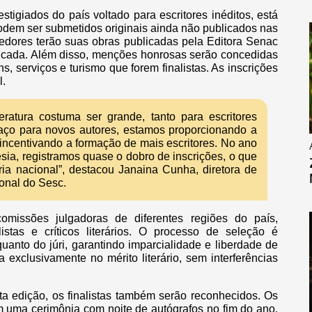
tigiados do país voltado para escritores inéditos, está
Podem ser submetidos originais ainda não publicados nas
cedores terão suas obras publicadas pela Editora Senac
 cada. Além disso, menções honrosas serão concedidas
, serviços e turismo que forem finalistas. As inscrições
l.
ratura costuma ser grande, tanto para escritores
spaço para novos autores, estamos proporcionando a
e incentivando a formação de mais escritores. No ano
sia, registramos quase o dobro de inscrições, o que
ria nacional”, destacou Janaina Cunha, diretora de
onal do Sesc.
comissões julgadoras de diferentes regiões do país,
istas e críticos literários. O processo de seleção é
anto do júri, garantindo imparcialidade e liberdade de
exclusivamente no mérito literário, sem interferências
ta edição, os finalistas também serão reconhecidos. Os
 uma cerimônia com noite de autógrafos no fim do ano.