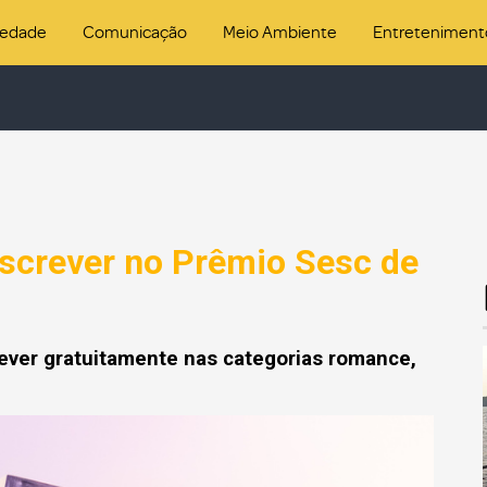
iedade
Comunicação
Meio Ambiente
Entreteniment
nscrever no Prêmio Sesc de
ever gratuitamente nas categorias romance,