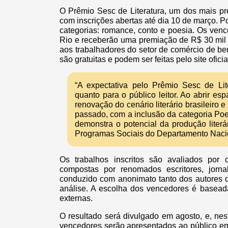
O Prêmio Sesc de Literatura, um dos mais pres
com inscrições abertas até dia 10 de março. 
categorias: romance, conto e poesia. Os ven
Rio e receberão uma premiação de R$ 30 mil
aos trabalhadores do setor de comércio de bens
são gratuitas e podem ser feitas pelo site oficia
“A expectativa pelo Prêmio Sesc de Lite
quanto para o público leitor. Ao abrir e
renovação do cenário literário brasileiro 
passado, com a inclusão da categoria Poe
demonstra o potencial da produção literá
Programas Sociais do Departamento Naci
Os trabalhos inscritos são avaliados por 
compostas por renomados escritores, jornal
conduzido com anonimato tanto dos autores qu
análise. A escolha dos vencedores é baseada 
externas.
O resultado será divulgado em agosto, e, nes
vencedores serão apresentados ao público em