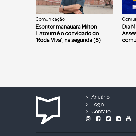
Comunicação
Comun
Escritor manauara Milton
Dia M
Hatoum é o convidado do
Asses
‘Roda Viva’, na segunda (8)
comu
Anuário
Login
Contato