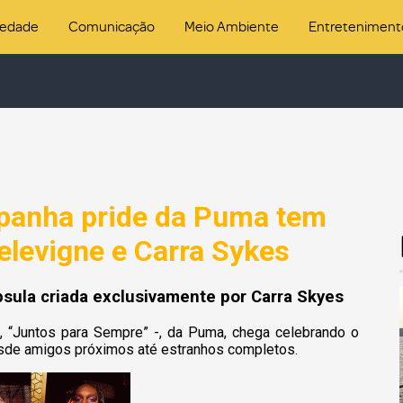
iedade
Comunicação
Meio Ambiente
Entreteniment
mpanha pride da Puma tem
elevigne e Carra Sykes
sula criada exclusivamente por Carra Skyes
, “Juntos para Sempre” -, da Puma, chega celebrando o
esde amigos próximos até estranhos completos.