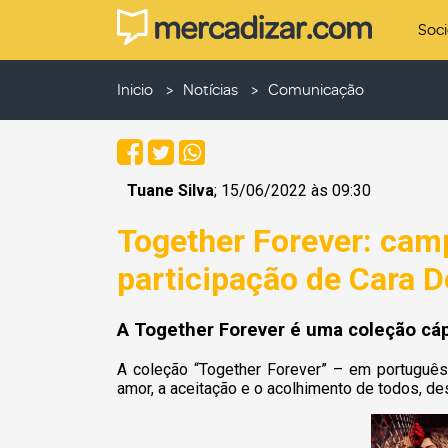
Soc
Inicio
Notícias
Comunicação
Tuane Silva
; 15/06/2022 às 09:30
Together Forever: ca
participação de Cara D
A Together Forever é uma coleção cáp
A coleção “Together Forever” – em português
amor, a aceitação e o acolhimento de todos, d