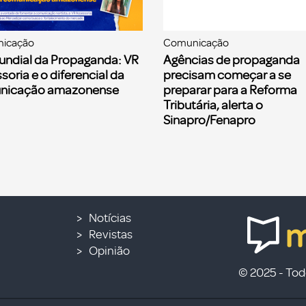
icação
Comunicação
undial da Propaganda: VR
Agências de propaganda
soria e o diferencial da
precisam começar a se
nicação amazonense
preparar para a Reforma
Tributária, alerta o
Sinapro/Fenapro
Notícias
Revistas
Opinião
© 2025 - Todo