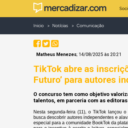
Soc
Inicio
Notícias
Comunicação
Matheus Menezes
; 14/08/2025 às 20:21
TikTok abre as inscriç
Futuro’ para autores i
O concurso tem como objetivo valoriza
talentos, em parceria com as editoras
Nesta segunda-feira (11), o TikTok lançou o 
busca descobrir autores independentes e alava
especial para a comunidade BookTok da plata