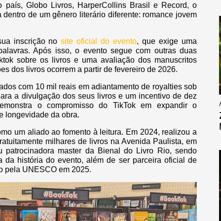
país, Globo Livros, HarperCollins Brasil e Record, o
 dentro de um gênero literário diferente: romance jovem
 sua inscrição no
site oficial do evento
, que exige uma
alavras. Após isso, o evento segue com outras duas
ktok sobre os livros e uma avaliação dos manuscritos
es dos livros ocorrem a partir de fevereiro de 2026.
ados com 10 mil reais em adiantamento de royalties sob
para a divulgação dos seus livros e um incentivo de dez
 demonstra o compromisso do TikTok em expandir o
e longevidade da obra.
omo um aliado ao fomento à leitura. Em 2024, realizou a
 gratuitamente milhares de livros na Avenida Paulista, em
 patrocinadora master da Bienal do Livro Rio, sendo
a da história do evento, além de ser parceira oficial de
vro pela UNESCO em 2025.