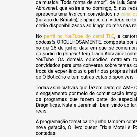
da música “Toda forma de amor”, de Lulu San
Abravanel, que estreia no domingo, 5, nas re
apresenta uma
live
com convidados no
canal d
(horário de Brasília), e aparece em vídeos cur
serão disponibilizados ao longo do mês nas re
No
perfil no YouTube do canal TLC
, a canto
podcasts
ORGULHOSAMENTE, composta por set
no dia 28 de junho, data em que se comemora
episódio do
podcast
tem Tiago Abravanel como 
YouTube. Os demais episódios estreiam t
convidados para uma conversa sobre temas com
troca de experiências a partir das próprias hist
de O Boticário e tem outras cotas disponíveis.
Todas as iniciativas que fazem parte de 
e engajamento por meio de comunicação integr
os programas que fazem parte do especi
Dragníficas, Nate e Jeremiah: bem-vindo ao lar
reais.
A programação temática de junho também conta 
nova geração, O livro queer, Trixie Motel e P
contadas.