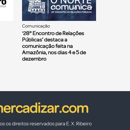
Comunicação
‘28° Encontro de Relações
Públicas’ destaca a
comunicação feita na
Amazônia, nos dias 4 e 5 de
dezembro
s os direitos reservados para E. X. Ribeiro