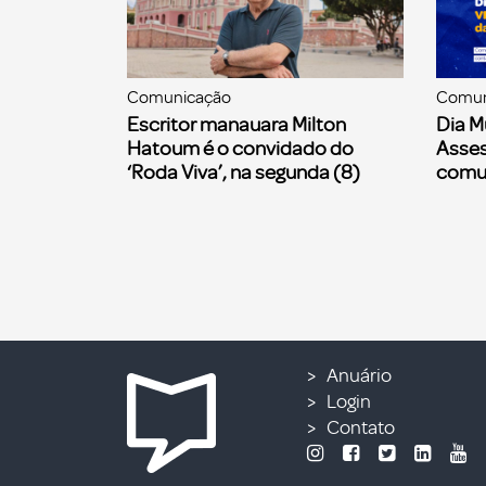
Comunicação
Comun
Escritor manauara Milton
Dia M
Hatoum é o convidado do
Asses
‘Roda Viva’, na segunda (8)
comu
Anuário
Login
Contato