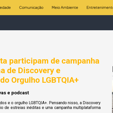
iedade
Comunicação
Meio Ambiente
Entreteniment
ita participam de campanha
a de Discovery e
 do Orgulho LGBTQIA+
ivas e podcast
dos e o orgulho LGBTQIA+. Pensando nisso, a Discovery
o de estreias inéditas e uma campanha multiplataforma