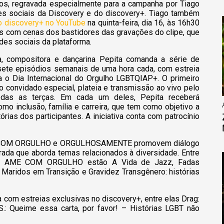
tos, regravada especialmente para a campanha por Tiago
des sociais da Discovery e do discovery+. Tiago também
o discovery+ no YouTube
na quinta-feira, dia 16, às 16h30
tos com cenas dos bastidores das gravações do clipe, que
des sociais da plataforma.
ra, compositora e dançarina Pepita comanda a série de
e episódios semanais de uma hora cada, com estreia
 o Dia Internacional do Orgulho LGBTQIAP+. O primeiro
convidado especial, plateia e transmissão ao vivo pelo
odas as terças. Em cada um deles, Pepita receberá
o inclusão, família e carreira, que tem como objetivo a
órias dos participantes. A iniciativa conta com patrocínio
AME COM ORGULHO e ORGULHOSAMENTE promovem diálogo
ada que aborda temas relacionados à diversidade. Entre
al AME COM ORGULHO estão A Vida de Jazz, Fadas
, Maridos em Transição e Gravidez Transgênero: histórias
com estreias exclusivas no discovery+, entre elas Drag:
.S.: Queime essa carta, por favor! – Histórias LGBT não