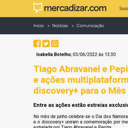
Soc
Inicio
Notícias
Comunicação
Isabella Botelho
; 03/06/2022 às 13:30
Tiago Abravanel e Pep
e ações multiplataform
discovery+ para o Mês
Entre as ações estão estreias exclus
No mês de junho celebra-se o Dia dos Namora
e o discovery+ uniram a comemoração por mei
estrelada por Tiago Abravanel e Pepita.