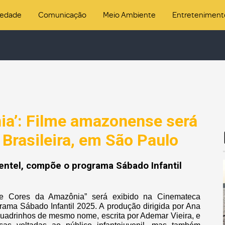
iedade
Comunicação
Meio Ambiente
Entreteniment
ia’: Filme amazonense será
Brasileira, em São Paulo
mentel, compõe o programa Sábado Infantil
te Cores da Amazônia” será exibido na Cinemateca
rama Sábado Infantil 2025. A produção dirigida por Ana
Quadrinhos de mesmo nome, escrita por Ademar Vieira, e