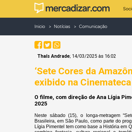
Soc
Inicio
Notícias
Comunicação
Thaís Andrade
; 14/03/2025 às 16:02
‘Sete Cores da Amazôn
exibido na Cinemateca 
O filme, com direção de Ana Lígia Pi
2025
Neste sábado (15), o longa-metragem “Se
Brasileira, em São Paulo, como parte do prog
Lígia Pimentel tem como base a História em 