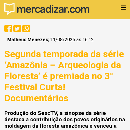
Matheus Menezes
; 11/08/2025 às 16:12
Segunda temporada da série
‘Amazônia – Arqueologia da
Floresta’ é premiada no 3°
Festival Curta!
Documentários
Produção do SescTV, a sinopse da série
destaca a contribuição dos povos originários na
moldagem da floresta amazônica e venceu a