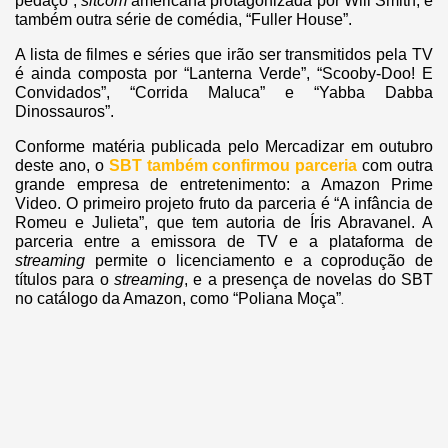
pedaço”,
sitcom
americana protagonizada por Will Smith, e
também outra série de comédia, “Fuller House”.
A lista de filmes e séries que irão ser transmitidos pela TV
é ainda composta por “Lanterna Verde”, “Scooby-Doo! E
Convidados”, “Corrida Maluca” e “Yabba Dabba
Dinossauros”.
Conforme matéria publicada pelo Mercadizar em outubro
deste ano, o
SBT também confirmou parceria
com outra
grande empresa de entretenimento: a Amazon Prime
Video. O primeiro projeto fruto da parceria é “A infância de
Romeu e Julieta”, que tem autoria de Íris Abravanel. A
parceria entre a emissora de TV e a plataforma de
streaming
permite o licenciamento e a coprodução de
títulos para o
streaming
, e a presença de novelas do SBT
.
no catálogo da Amazon, como “Poliana Moça”