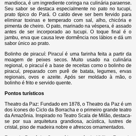
mandioca, é um ingrediente coringa na culinária paraense.
Seu sabor se destaca especialmente no pato no tucupi,
prato típico do Pará. O caldo deve ser bem fervido para
eliminar toxinas e temperado com sal, alho, chicória e
pimenta de cheiro. O pato, marinado na véspera, é assado
antes de ser incorporado ao tucupi. O toque final é o
jambu, erva que causa leve dormência nos lábios e dá um
sabor único ao prato.
Bolinho de piracuí: Piracuí é uma farinha feita a partir da
moagem de peixes secos. Muito usado na culinária
regional, o piracuí é a base de receitas como o bolinho de
piracuí, preparado com purê de batata, legumes, ervas
regionais, ovos e azeite. Após ser moldado à mão, o
bolinho é frito e servido quente.
Pontos turísticos
Theatro da Paz: Fundado em 1878, o Theatro da Paz é um
dos ícones do Ciclo da Borracha e o primeiro grande teatro
da Amazônia. Inspirado no Teatro Scala de Milão, destaca-
se por sua arquitetura grandiosa, acústica, lustres de
cristal, piso de madeira nobre e afrescos ornamentados.