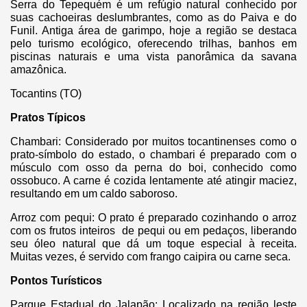
Serra do Tepequém é um refúgio natural conhecido por
suas cachoeiras deslumbrantes, como as do Paiva e do
Funil. Antiga área de garimpo, hoje a região se destaca
pelo turismo ecológico, oferecendo trilhas, banhos em
piscinas naturais e uma vista panorâmica da savana
amazônica.
Tocantins (TO)
Pratos Típicos
Chambari: Considerado por muitos tocantinenses como o
prato-símbolo do estado, o chambari é preparado com o
músculo com osso da perna do boi, conhecido como
ossobuco. A carne é cozida lentamente até atingir maciez,
resultando em um caldo saboroso.
Arroz com pequi: O prato é preparado cozinhando o arroz
com os frutos inteiros de pequi ou em pedaços, liberando
seu óleo natural que dá um toque especial à receita.
Muitas vezes, é servido com frango caipira ou carne seca.
Pontos Turísticos
Parque Estadual do Jalapão: Localizado na região leste