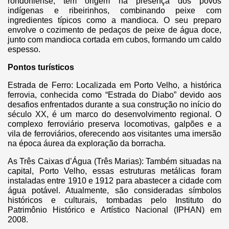
rondoniense, tem origem na presença dos povos
indígenas e ribeirinhos, combinando peixe com
ingredientes típicos como a mandioca. O seu preparo
envolve o cozimento de pedaços de peixe de água doce,
junto com mandioca cortada em cubos, formando um caldo
espesso.
Pontos turísticos
Estrada de Ferro: Localizada em Porto Velho, a histórica
ferrovia, conhecida como “Estrada do Diabo” devido aos
desafios enfrentados durante a sua construção no início do
século XX, é um marco do desenvolvimento regional. O
complexo ferroviário preserva locomotivas, galpões e a
vila de ferroviários, oferecendo aos visitantes uma imersão
na época áurea da exploração da borracha.
As Três Caixas d’Água (Três Marias): Também situadas na
capital, Porto Velho, essas estruturas metálicas foram
instaladas entre 1910 e 1912 para abastecer a cidade com
água potável. Atualmente, são consideradas símbolos
históricos e culturais, tombadas pelo Instituto do
Patrimônio Histórico e Artístico Nacional (IPHAN) em
2008.