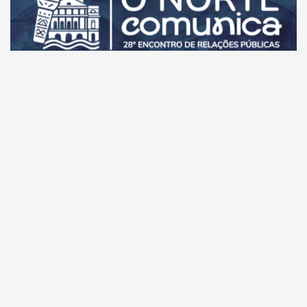
Comunicação
‘28° Encontro de Relações Públicas’ destaca a
comunicação feita na Amazônia, nos dias 4 e 5 de
dezembro
Anuário
Notícias
Login
Revistas
Contato
Opinião