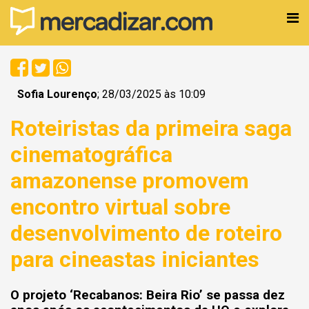
Sofia Lourenço
; 28/03/2025 às 10:09
Roteiristas da primeira saga
cinematográfica
amazonense promovem
encontro virtual sobre
desenvolvimento de roteiro
para cineastas iniciantes
O projeto ‘Recabanos: Beira Rio’ se passa dez