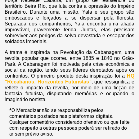
Força Rebelde Cabana, um grupo de resistência do
território Beira Rio, que luta contra a opressão do Império
Brasileiro. Durante uma missão, Yala e seu grupo são
emboscados e forçados a se dispersar pela floresta.
Separada dos companheiros, Yala encontra uma aliada
improvável, gravemente ferida. Juntas, elas precisam
sobreviver aos perigos da selva devastada e escapar dos
soldados imperiais.
A trama é inspirada na Revolução da Cabanagem, uma
revolta popular que ocorreu entre 1835 e 1840 no Grão-
Pará. A Cabanagem foi motivada pela crise econômica e
social da região, tendo seus líderes derrotados após os
confrontos. O primeiro produto desta inspiração foi a
HQ
“Recabanos: Horizontes Futuristas”
, que ressignifica e
reflete o impacto da revolta, por meio de uma ficção de
fantasia futurista, disputando memórias e ocupando o
imaginário nortista.
*O Mercadizar não se responsabiliza pelos
comentários postados nas plataformas digitais.
Qualquer comentário considerado ofensivo ou que falte
com respeito a outras pessoas poderá ser retirado do
ar sem prévio aviso.