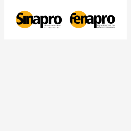
Comunicação
Agências de propaganda precisam começar a se
preparar para a Reforma Tributária, alerta o
Sinapro/Fenapro