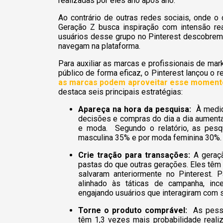
realizadas por eles ano após ano.
Ao contrário de outras redes sociais, onde 
Geração Z busca inspiração com intensão re
usuários desse grupo no Pinterest descobrem
navegam na plataforma.
Para auxiliar as marcas e profissionais de ma
público de forma eficaz, o Pinterest lançou o rel
as marcas podem aproveitar esse moment
destaca seis principais estratégias:
Apareça na hora da pesquisa:
À medida
decisões e compras do dia a dia aumenta
e moda. Segundo o relatório, as pes
masculina 35% e por moda feminina 30%
Crie tração para transações:
A geraçã
pastas do que outras gerações. Eles têm
salvaram anteriormente no Pinterest. 
alinhado às táticas de campanha, in
engajando usuários que interagiram com 
Torne o produto comprável:
As pesso
têm 1,3 vezes mais probabilidade real