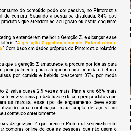
o consumo de conteúdo pode ser passivo, no Pinterest a
al de compra. Segundo a pesquisa divulgada, 84% dos
 produtos que atendem ao seu gosto ou estilo enquanto
rketing a entenderem melhor a Geração Z, e alcançar esse
atório: “
A geração Z ganhou o mundo. Entenda como
o
“. Com base em dados próprios do Pinterest, o relatório
 que a geração Z amadurece, a procura por ideias para
, principalmente para categorias como comida e bebida,
quisas por comida e bebida cresceram 37%, por moda
.
o Z salva quase 2,5 vezes mais Pins e cria 66% mais
 sete vezes mais probabilidade de comprar produtos que
Para as marcas, esse tipo de engajamento deve estar
centivando uma combinação mais ampla de ações ou
seu conteúdo anteriormente.
as da geração Z que usam o Pinterest semanalmente
izar compras online do que as pessoas que não usam o