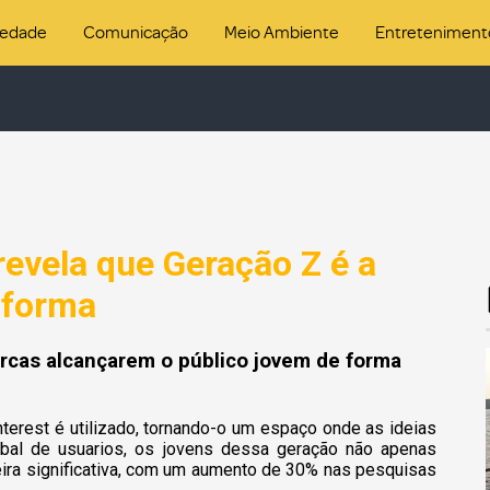
iedade
Comunicação
Meio Ambiente
Entreteniment
revela que Geração Z é a
aforma
arcas alcançarem o público jovem de forma
erest é utilizado, tornando-o um espaço onde as ideias
al de usuarios, os jovens dessa geração não apenas
ira significativa, com um aumento de 30% nas pesquisas