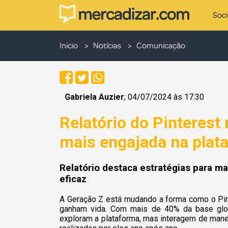
Soc
Inicio
Notícias
Comunicação
Gabriela Auzier
; 04/07/2024 às 17:30
Relatório do Pinterest 
mais engajada na plat
Relatório destaca estratégias para m
eficaz
A Geração Z está mudando a forma como o Pint
ganham vida. Com mais de 40% da base glob
exploram a plataforma, mas interagem de mane