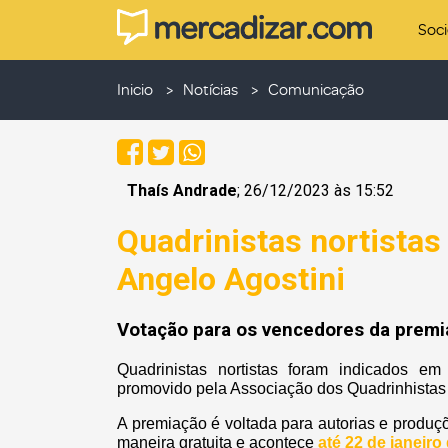
Soc
Inicio
Notícias
Comunicação
Thaís Andrade
; 26/12/2023 às 15:52
Quadrinistas nortista
Angelo Agostini
Votação para os vencedores da premia
Quadrinistas nortistas foram indicados em
promovido pela Associação dos Quadrinhistas 
A premiação é voltada para autorias e produç
maneira gratuita e acontece
até 22 de janeiro 