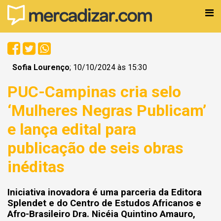
Sofia Lourenço
; 10/10/2024 às 15:30
PUC-Campinas cria selo
‘Mulheres Negras Publicam’
e lança edital para
publicação de seis obras
inéditas
Iniciativa inovadora é uma parceria da Editora
Splendet e do Centro de Estudos Africanos e
Afro-Brasileiro Dra. Nicéia Quintino Amauro,