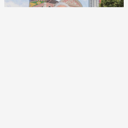
Comunicação
Escritor manauara Milton Hatoum é o convidado do
‘Roda Viva’, na segunda (8)