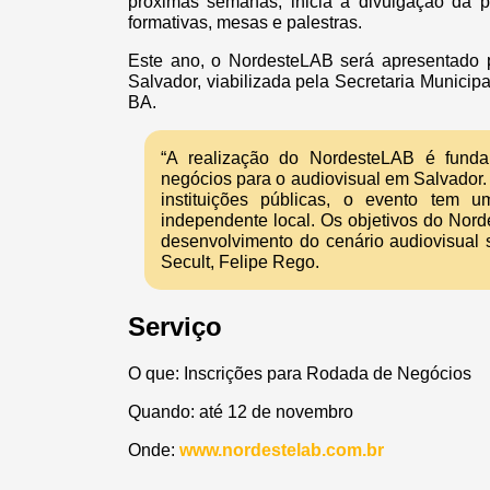
próximas semanas, inicia a divulgação da p
formativas, mesas e palestras.
Este ano, o NordesteLAB será apresentado pe
Salvador, viabilizada pela Secretaria Municip
BA.
“A realização do NordesteLAB é fund
negócios para o audiovisual em Salvador.
instituições públicas, o evento tem u
independente local. Os objetivos do Nor
desenvolvimento do cenário audiovisual s
Secult, Felipe Rego.
Serviço
O que: Inscrições para Rodada de Negócios
Quando: até 12 de novembro
Onde:
www.nordestelab.com.br