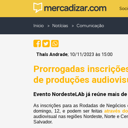
Soc
Inicio
Notícias
Comunicação
Thaís Andrade
; 10/11/2023 às 15:00
Prorrogadas inscriçõe
de produções audiovis
Evento NordesteLAb já reúne mais de 
As inscrições para as Rodadas de Negócios 
domingo, 12, e podem ser feitas
através do
audiovisual nas regiões Nordeste, Norte e Ce
Salvador.