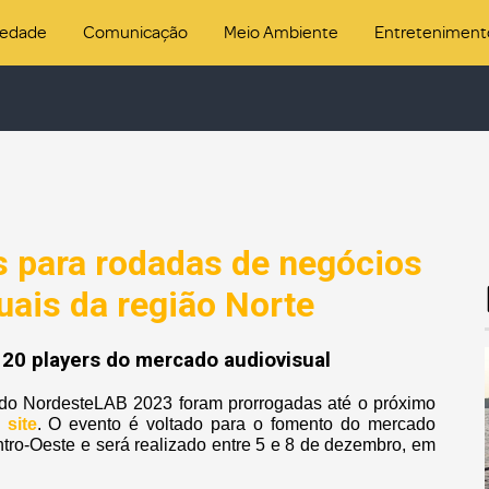
iedade
Comunicação
Meio Ambiente
Entreteniment
s para rodadas de negócios
uais da região Norte
20 players do mercado audiovisual
do NordesteLAB 2023 foram prorrogadas até o próximo
 site
. O evento é voltado para o fomento do mercado
ntro-Oeste e será realizado entre 5 e 8 de dezembro, em