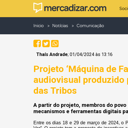
Soc
Inicio
Notícias
Comunicação
Thaís Andrade
; 01/04/2024 às 13:16
Projeto ‘Máquina de Fa
audiovisual produzido
das Tribos
A partir do projeto, membros do pov
mecanismos e ferramentas digitais par
Entre os dias 18 e 29 de março de 2024, o P