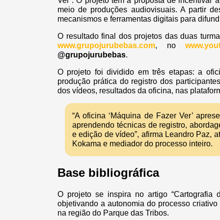
Ver”. O projeto tem a proposta de incentiva
meio de produções audiovisuais. A partir de
mecanismos e ferramentas digitais para difundir
O resultado final dos projetos das duas turma
www.grupojurubebas.com
, no
www.you
@grupojurubebas
.
O projeto foi dividido em três etapas: a of
produção prática do registro dos participante
dos vídeos, resultados da oficina, nas plataform
“A oficina ‘Máquina de Fazer Ver’ apresen
aprendendo técnicas de registro, abordag
e edição de vídeo”, afirma Leandro Paz, at
Kokama e mediador do processo inteiro.
Base bibliográfica
O projeto se inspira no artigo “Cartografia
objetivando a autonomia do processo criativo
na região do Parque das Tribos.