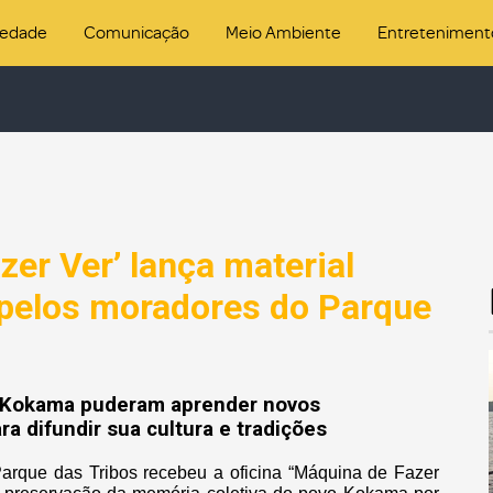
iedade
Comunicação
Meio Ambiente
Entreteniment
zer Ver’ lança material
 pelos moradores do Parque
o Kokama puderam aprender novos
a difundir sua cultura e tradições
arque das Tribos recebeu a oficina “Máquina de Fazer