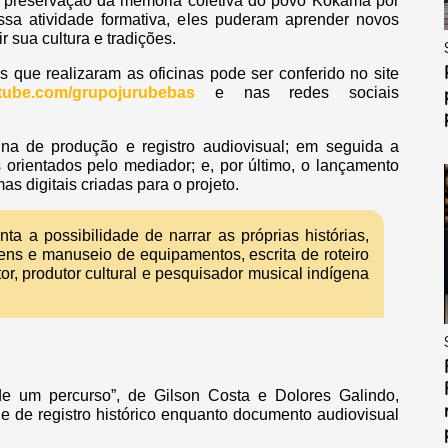
r a preservação da memória coletiva do povo Kokama por
ssa atividade formativa, eles puderam aprender novos
 sua cultura e tradições.
s que realizaram as oficinas pode ser conferido no site
tube.com/grupojurubebas
e nas redes sociais
icina de produção e registro audiovisual; em seguida a
s orientados pelo mediador; e, por último, o lançamento
as digitais criadas para o projeto.
ta a possibilidade de narrar as próprias histórias,
ens e manuseio de equipamentos, escrita de roteiro
or, produtor cultural e pesquisador musical indígena
 de um percurso”, de Gilson Costa e Dolores Galindo,
 e de registro histórico enquanto documento audiovisual