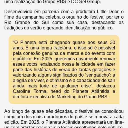
uma realização do Grupo RBS e DC Set Group.
Desenvolvido em parceria com a produtora Little Door, o
filme da campanha celebra o orgulho do festival por ter o
Rio Grande do Sul como sua casa, destacando as
tradições do verão e gerando identificação no público.
“O Planeta está chegando quase aos seus 30
anos. É uma longa trajetória, e isso só é possível
pela conexão genuína da marca e do evento com
o público. Em 2025, queremos novamente renovar
esses votos, exaltando nossa felicidade em fazer
parte das histórias de verão de tantas gerações e
valorizando alguns significados do ‘ser gaúcho’: a
alegria de viver, o otimismo e a capacidade de sair
ainda mais forte de qualquer crise”, destacou
Caroline Torma, head do Planeta Atlântida e
diretora-executiva de Marketing do Grupo RBS.
Ao longo de quase três décadas, o festival se consolidou
como um dos mais duradouros do país e se renova a cada
edição. Em 2025, o Planeta Atlântida apresentará um line-
up com artistas nacionais e locais escolhidos pelo público,