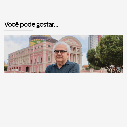
Você pode gostar...
Comunicação
Escritor manauara Milton Hatoum é o convidado do
‘Roda Viva’, na segunda (8)