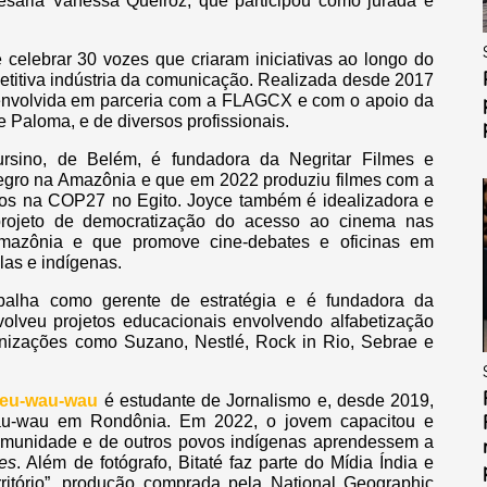
esária Vanessa Queiroz, que participou como jurada e
elebrar 30 vozes que criaram iniciativas ao longo do
etitiva indústria da comunicação. Realizada desde 2017
senvolvida em parceria com a FLAGCX e com o apoio da
Paloma, e de diversos profissionais.
Cursino, de Belém, é fundadora da Negritar Filmes e
egro na Amazônia e que em 2022 produziu filmes com a
bidos na COP27 no Egito. Joyce também é idealizadora e
projeto de democratização do acesso ao cinema nas
 Amazônia e que promove cine-debates e oficinas em
las e indígenas.
balha como gerente de estratégia e é fundadora da
olveu projetos educacionais envolvendo alfabetização
anizações como Suzano, Nestlé, Rock in Rio, Sebrae e
-eu-wau-wau
é estudante de Jornalismo e, desde 2019,
wau-wau em Rondônia. Em 2022, o jovem capacitou e
omunidade e de outros povos indígenas aprendessem a
es
. Além de fotógrafo, Bitaté faz parte do Mídia Índia e
ritório”, produção comprada pela National Geographic