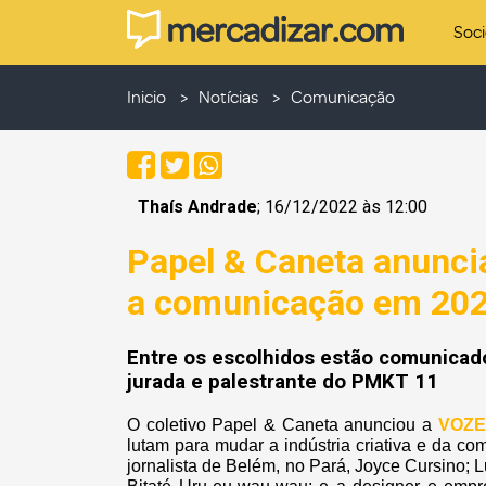
Soc
Inicio
Notícias
Comunicação
Thaís Andrade
; 16/12/2022 às 12:00
Papel & Caneta anunci
a comunicação em 20
Entre os escolhidos estão comunicado
jurada e palestrante do PMKT 11
O coletivo Papel & Caneta anunciou a
VOZE
lutam para mudar a indústria criativa e da co
jornalista de Belém, no Pará, Joyce Cursino; 