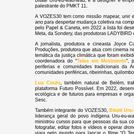
Bitaté Uru-eu-wau-wau; e a designer e empr
palestrante do PMKT 11.
A VOZES30 tem como missão mapear, unir e c
ano para despertar mudança coletiva na comp
pelo Papel & Caneta, em 2022 a lista foi de
Meta, da Sondery, das produtoras LADYBIRD e 
A jornalista, produtora e cineasta Joyce 
Produções, produtora que atua com cinema n
temática da justiça climática que foram exi
coordenadora do “
Telas em Movimento
”, 
periferias e comunidades tradicionais da
comunidades periféricas, ribeirinhas, quilombo
Lua Couto
, também natural de Belém, tra
plataforma Futuro Possível. Em 2022, desenv
ecológica e de futuros para empresas e org
Sesc.
Também integrante do VOZES30,
Bitaté Uru
liderança geral do povo indígena Uru-eu-
ministrou cursos para que pessoas da sua c
fotografar, editar fotos e vídeos e operar
dron
viaja pelo mundo para lançar o filme “O Ter