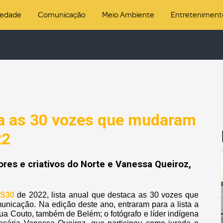
iedade
Comunicação
Meio Ambiente
Entreteniment
a as 30 vozes que mudaram
22
res e criativos do Norte e Vanessa Queiroz,
S30
de 2022, lista anual que destaca as 30 vozes que
municação. Na edição deste ano, entraram para a lista a
Lua Couto, também de Belém; o fotógrafo e líder indígena