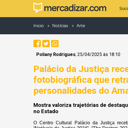
Soc
Inicio
Notícias
Arte
Poliany Rodrigues
; 25/04/2025 às 18:10
Palácio da Justiça rec
fotobiográfica que ret
personalidades do Am
Mostra valoriza trajetórias de destaq
no Estado
O Centro Cultural Palácio da Justiça receb