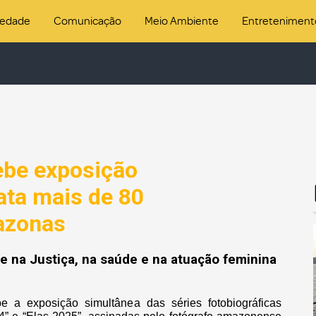
iedade
Comunicação
Meio Ambiente
Entreteniment
ebe exposição
rata mais de 80
azonas
ue na Justiça, na saúde e na atuação feminina
e a exposição simultânea das séries fotobiográficas