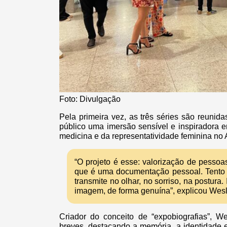
Foto: Divulgação
Pela primeira vez, as três séries são reuni
público uma imersão sensível e inspiradora e
medicina e da representatividade feminina no
“O projeto é esse: valorização de pessoas 
que é uma documentação pessoal. Tento r
transmite no olhar, no sorriso, na postur
imagem, de forma genuína”, explicou Wesl
Criador do conceito de “expobiografias”, Wes
breves, destacando a memória, a identidade e