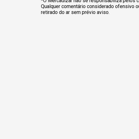
*O Mercadizar não se responsabiliza pelos c
Qualquer comentário considerado ofensivo o
retirado do ar sem prévio aviso.