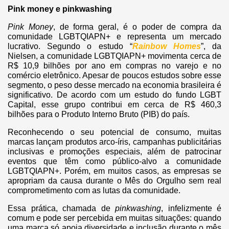
Pink money e pinkwashing
Pink Money
, de forma geral, é o poder de compra da
comunidade LGBTQIAPN+ e representa um mercado
lucrativo. Segundo o estudo “
Rainbow Homes
”, da
Nielsen, a comunidade LGBTQIAPN+ movimenta cerca de
R$ 10,9 bilhões por ano em compras no varejo e no
comércio eletrônico. Apesar de poucos estudos sobre esse
segmento, o peso desse mercado na economia brasileira é
significativo. De acordo com um estudo do fundo LGBT
Capital, esse grupo contribui em cerca de R$ 460,3
bilhões para o Produto Interno Bruto (PIB) do país.
Reconhecendo o seu potencial de consumo, muitas
marcas lançam produtos arco-íris, campanhas publicitárias
inclusivas e promoções especiais, além de patrocinar
eventos que têm como público-alvo a comunidade
LGBTQIAPN+. Porém, em muitos casos, as empresas se
apropriam da causa durante o Mês do Orgulho sem real
comprometimento com as lutas da comunidade.
Essa prática, chamada de
pinkwashing
, infelizmente é
comum e pode ser percebida em muitas situações: quando
uma marca só apoia diversidade e inclusão durante o mês