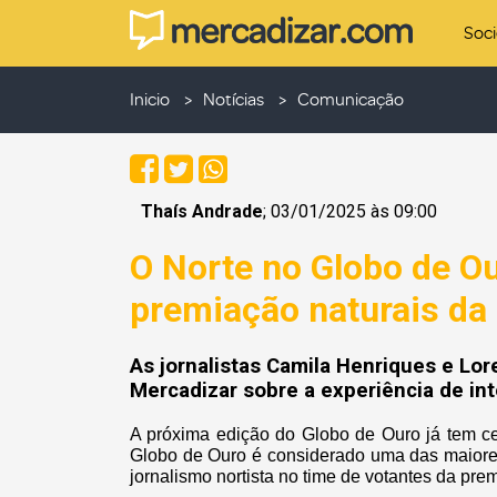
Soc
Inicio
Notícias
Comunicação
Thaís Andrade
; 03/01/2025 às 09:00
O Norte no Globo de O
premiação naturais da 
As jornalistas Camila Henriques e L
Mercadizar sobre a experiência de in
A próxima edição do Globo de Ouro já tem ce
Globo de Ouro é considerado uma das maiores
jornalismo nortista no time de votantes da pre