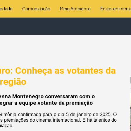
iedade
Comunicação
Meio Ambiente
Entreteniment
uro: Conheça as votantes da
região
orenna Montenegro conversaram com o
tegrar a equipe votante da premiação
rimônia confirmada para o dia 5 de janeiro de 2025. O
 premiações do cinema internacional. E há talentos do
miação.