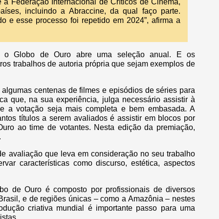
 é a Federação Internacional de Críticos de Cinema,
íses, incluindo a Abraccine, da qual faço parte.
o e esse processo foi repetido em 2024”, afirma a
o, o Globo de Ouro abre uma seleção anual. E os
tros trabalhos de autoria própria que sejam exemplos de
algumas centenas de filmes e episódios de séries para
ica que, na sua experiência, julga necessário assistir à
que a votação seja mais completa e bem embasada. A
antos títulos a serem avaliados é assistir em blocos por
Ouro ao time de votantes. Nesta edição da premiação,
.
 de avaliação que leva em consideração no seu trabalho
rvar características como discurso, estética, aspectos
obo de Ouro é composto por profissionais de diversos
 Brasil, e de regiões únicas – como a Amazônia – nestes
rodução criativa mundial é importante passo para uma
istas.