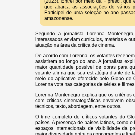
(2023). Entrei por meio da Fipresci, que
que abarca as associações de vários pa
Participei de uma seleção no ano passad
amazonense.
Segundo a jornalista Lorenna Montenegr
interessados enviam currículos, matérias e ou
atuação na área da crítica de cinema.
De acordo com Lorenna, os votantes recebem 
assistirem ao longo do ano. A jornalista expl
maior quantidade possível de obras para 
votante afirma que sua estratégia diante de t
meio do aplicativo oferecido pelo Globo de 
Lorenna vota nas categorias de séries e filmes
Lorenna Montenegro explica que os critérios
com críticas cinematográficas envolvem obse
técnicos, texto, abordagem, entre outros.
O time completo de críticos votantes do Gl
países. A presença de países latinos, como o
espaços internacionais de visibilidade da p
maior diversidade entre os concorrentes e final