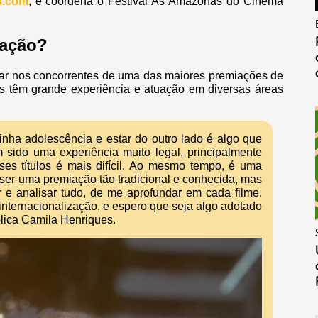
s.com
, e coordena o Festival As Amazonas do Cinema
iação?
otar nos concorrentes de uma das maiores premiações de
s têm grande experiência e atuação em diversas áreas
ha adolescência e estar do outro lado é algo que
 sido uma experiência muito legal, principalmente
ses títulos é mais difícil. Ao mesmo tempo, é uma
ser uma premiação tão tradicional e conhecida, mas
e analisar tudo, de me aprofundar em cada filme.
 internacionalização, e espero que seja algo adotado
plica Camila Henriques.