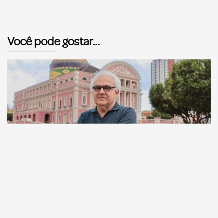
Você pode gostar...
Comunicação
Escritor manauara Milton Hatoum é o convidado do
‘Roda Viva’, na segunda (8)