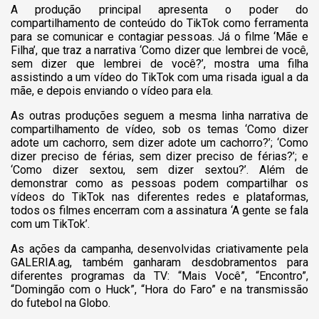
A produção principal apresenta o poder do
compartilhamento de conteúdo do TikTok como ferramenta
para se comunicar e contagiar pessoas. Já o filme ‘Mãe e
Filha’, que traz a narrativa ‘Como dizer que lembrei de você,
sem dizer que lembrei de você?’, mostra uma filha
assistindo a um vídeo do TikTok com uma risada igual a da
mãe, e depois enviando o vídeo para ela.
As outras produções seguem a mesma linha narrativa de
compartilhamento de vídeo, sob os temas ‘Como dizer
adote um cachorro, sem dizer adote um cachorro?’; ‘Como
dizer preciso de férias, sem dizer preciso de férias?’; e
‘Como dizer sextou, sem dizer sextou?’. Além de
demonstrar como as pessoas podem compartilhar os
vídeos do TikTok nas diferentes redes e plataformas,
todos os filmes encerram com a assinatura ‘A gente se fala
com um TikTok’.
As ações da campanha, desenvolvidas criativamente pela
GALERIA.ag, também ganharam desdobramentos para
diferentes programas da TV: “Mais Você”, “Encontro”,
“Domingão com o Huck”, “Hora do Faro” e na transmissão
do futebol na Globo.