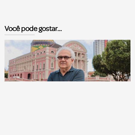
Você pode gostar...
Comunicação
Escritor manauara Milton Hatoum é o convidado do
‘Roda Viva’, na segunda (8)